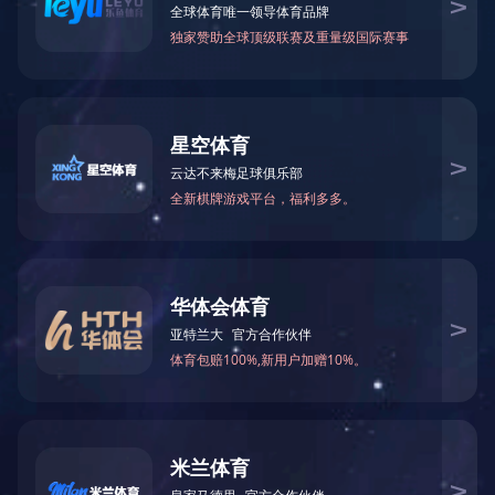
关于九州手机平台-九州（中国）
产品中心
不断创新，确保产品从概念到量产上的创新
率先专注于喷墨墨水研发的企业
服务与支持
应用方案
始于客户需求，终于客户满意
九州手机平台-九州（中国） 新材，国内知名的喷墨产品和创新解决方案供应商